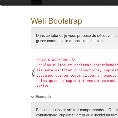
Well Bootstrap
Dans ce tutoriel, je vous propose de découvrir la
grises comme celle qui contient ce texte.
<div class="well">
Fabulas multos et arbitror comprehende
Iis aute mentitum coniunctione, cupida
possumus qui eu legam cillum an expete
culpa quid do cupidatat veniam commodo
</div>
Exemple
Fabulas multos et arbitror comprehenderit. Quoru
coniunctione, cupidatat lorem quid incididunt t