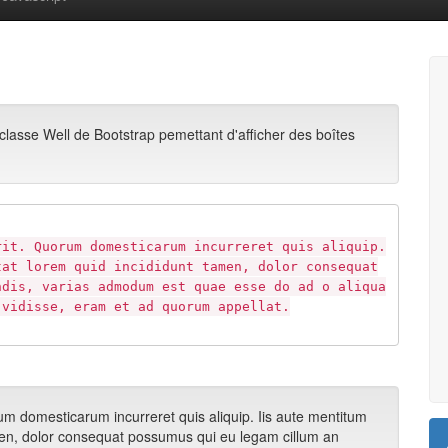
 classe Well de Bootstrap pemettant d'afficher des boîtes
rit. Quorum domesticarum incurreret quis aliquip.
tat lorem quid incididunt tamen, dolor consequat
ndis, varias admodum est quae esse do ad o aliqua
 vidisse, eram et ad quorum appellat.
m domesticarum incurreret quis aliquip. Iis aute mentitum
amen, dolor consequat possumus qui eu legam cillum an