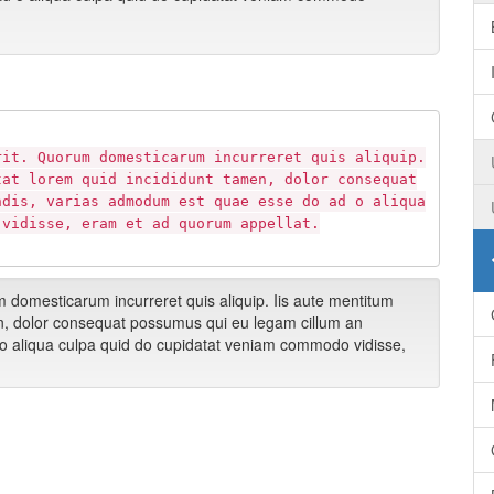
rit. Quorum domesticarum incurreret quis aliquip.
tat lorem quid incididunt tamen, dolor consequat
ndis, varias admodum est quae esse do ad o aliqua
 vidisse, eram et ad quorum appellat.
 domesticarum incurreret quis aliquip. Iis aute mentitum
en, dolor consequat possumus qui eu legam cillum an
o aliqua culpa quid do cupidatat veniam commodo vidisse,