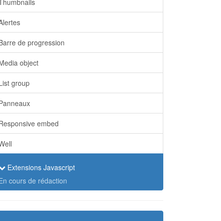
Thumbnails
Alertes
Barre de progression
Media object
List group
Panneaux
Responsive embed
Well
Extensions Javascript
En cours de rédaction