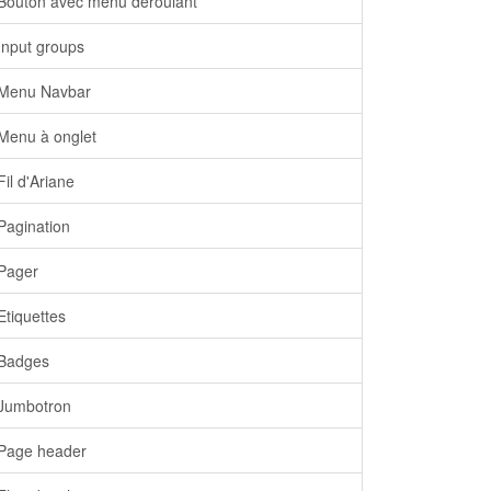
Bouton avec menu déroulant
Input groups
Menu Navbar
Menu à onglet
Fil d'Ariane
Pagination
Pager
Etiquettes
Badges
Jumbotron
Page header