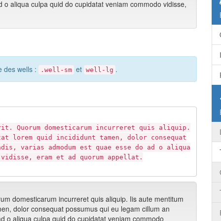
 o aliqua culpa quid do cupidatat veniam commodo vidisse,
le des wells :
et
.
.well-sm
well-lg
rit. Quorum domesticarum incurreret quis aliquip.
tat lorem quid incididunt tamen, dolor consequat
ndis, varias admodum est quae esse do ad o aliqua
 vidisse, eram et ad quorum appellat.
um domesticarum incurreret quis aliquip. Iis aute mentitum
amen, dolor consequat possumus qui eu legam cillum an
d o aliqua culpa quid do cupidatat veniam commodo