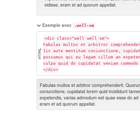
vidisse, eram et ad quorum appellat.
Exemple avec
.well-sm
<div class="well well-sm">
Fabulas multos et arbitror comprehende
Iis aute mentitum coniunctione, cupida
possumus qui eu legam cillum an expete
culpa quid do cupidatat veniam commodo
</div>
Fabulas multos et arbitror comprehenderit. Quorum
coniunctione, cupidatat lorem quid incididunt tam
expetendis, varias admodum est quae esse do ad 
eram et ad quorum appellat.