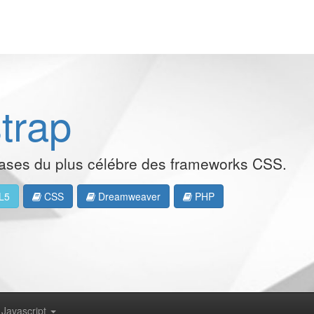
strap
ases du plus célébre des frameworks CSS.
L5
CSS
Dreamweaver
PHP
Javascript