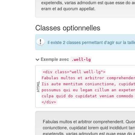
expetendis, varias admodum est quae esse do ad
eram et ad quorum appellat.
Classes optionnelles
il existe 2 classes permettant d'agir sur la tail
Exemple avec
.well-lg
<div class="well well-lg">
Fabulas multos et arbitror comprehende
Iis aute mentitum coniunctione, cupida
possumus qui eu legam cillum an expete
culpa quid do cupidatat veniam commodo
</div>
Fabulas multos et arbitror comprehenderit. Quor
coniunctione, cupidatat lorem quid incididunt t
expetendis, varias admodum est quae esse do a